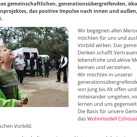
nes gemeinschaftlichen, generationsübergreifenden, ök
rojektes, das positive Impulse nach innen und außen, 
t.
Wir begegnen allen Mensc
möchten für uns und auch
Vorbild wirken. Das gemei
Denken schafft Vertrauen
lebensfrohe und aktive M
kennen und verstehen.
Wir möchten in unserer
generationsübergreifend
von Jung bis Alt offen und
miteinander umgehen, v
lernen und uns gegenseit
Die Basis für unsere Geme
das
Wohnmodell Cohous
schen Vorbild.