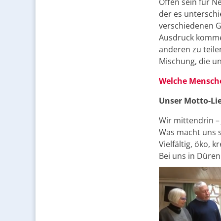
Offen sein für N
der es unterschie
verschiedenen 
Ausdruck kommen
anderen zu teilen
Mischung, die un
Welche Mensche
Unser Motto-Li
Wir mittendrin – 
Was macht uns s
Vielfältig, öko, k
Bei uns in Düren