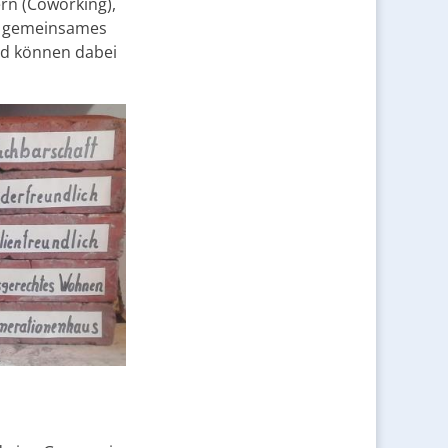
n (Coworking),
h gemeinsames
nd können dabei