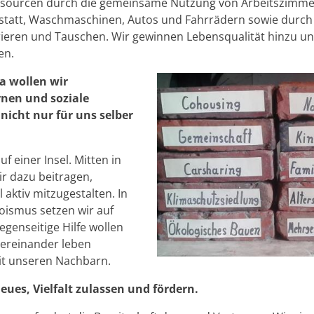
sourcen durch die gemeinsame Nutzung von Arbeitszimmer
statt, Waschmaschinen, Autos und Fahrrädern sowie durc
rieren und Tauschen. Wir gewinnen Lebensqualität hinzu u
en.
a wollen wir
rnen und soziale
icht nur für uns selber
uf einer Insel. Mitten in
r dazu beitragen,
 aktiv mitzugestalten. In
goismus setzen wir auf
genseitige Hilfe wollen
tereinander leben
t unseren Nachbarn.
eues, Vielfalt zulassen und fördern.