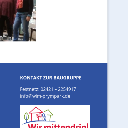
KONTAKT ZUR BAUGRUPPE
Festnetz: 02421 – 2254917
info@wim-prympark.de