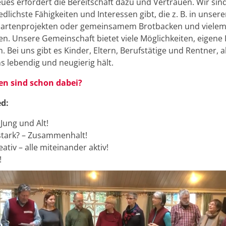
eues erfordert die Bereitschaft dazu und Vertrauen. Wir sin
dlichste Fähigkeiten und Interessen gibt, die z. B. in unser
Gartenprojekten oder gemeinsamem Brotbacken und viele
. Unsere Gemeinschaft bietet viele Möglichkeiten, eigene 
. Bei uns gibt es Kinder, Eltern, Berufstätige und Rentner, a
s lebendig und neugierig hält.
n sind schon dabei?
ed:
Jung und Alt!
tark? – Zusammenhalt!
reativ – alle miteinander aktiv!
!