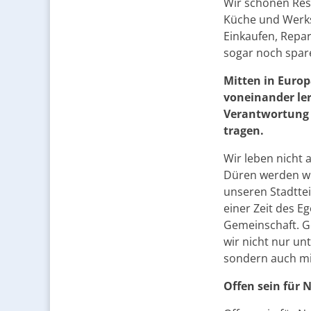
Wir schonen Res
Küche und Werk
Einkaufen, Repa
sogar noch spar
Mitten in Europ
voneinander le
Verantwortung n
tragen.
Wir leben nicht a
Düren werden wi
unseren Stadtteil
einer Zeit des E
Gemeinschaft. Ge
wir nicht nur un
sondern auch mi
Offen sein für N