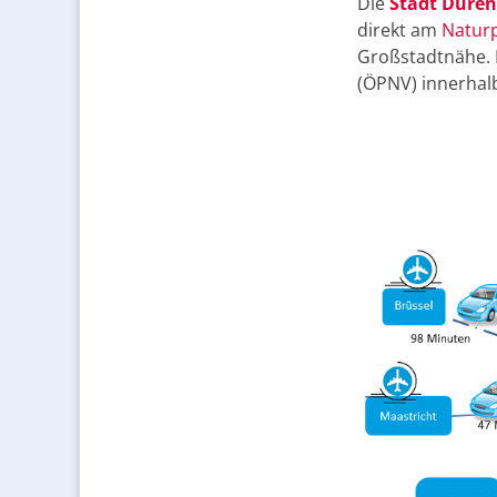
Die
Stadt Düren
direkt am
Naturp
Großstadtnähe. 
(ÖPNV) innerhal