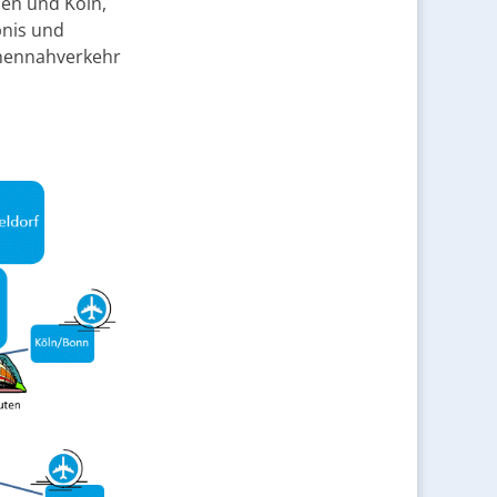
hen und Köln,
bnis und
onennahverkehr