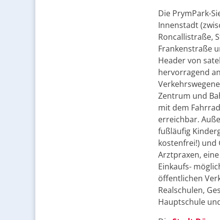
Die PrymPark-Sie
Innenstadt (zwis
Roncallistraße, 
Frankenstraße u
Header von satell
hervorragend an 
Verkehrswegenet
Zentrum und Bah
mit dem Fahrrad
erreichbar. Auß
fußläufig Kinder
kostenfrei!) und
Arztpraxen, ein
Einkaufs- möglic
öffentlichen Ver
Realschulen, Ge
Hauptschule und