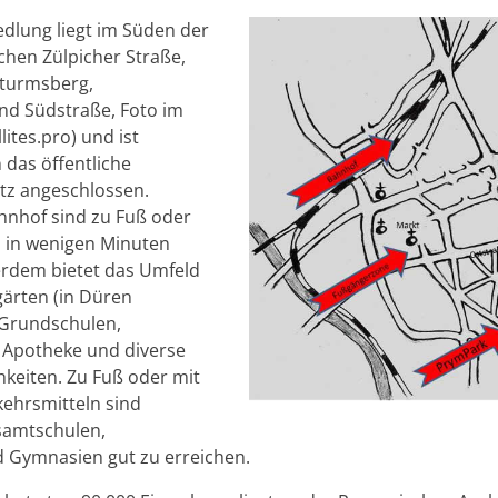
dlung liegt im Süden der
chen Zülpicher Straße,
Sturmsberg,
nd Südstraße, Foto im
ites.pro) und ist
das öffentliche
z angeschlossen.
nhof sind zu Fuß oder
 in wenigen Minuten
erdem bietet das Umfeld
gärten (in Düren
 Grundschulen,
e Apotheke und diverse
hkeiten. Zu Fuß oder mit
kehrsmitteln sind
samtschulen,
 Gymnasien gut zu erreichen.