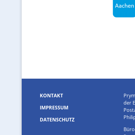
KONTAKT
Prym
der 
IMPRESSUM
Posta
Phili
DATENSCHUTZ
Büro 