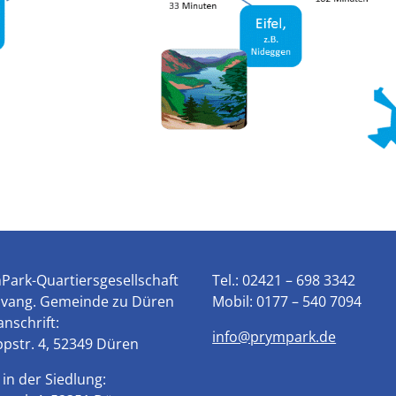
Park-Quartiersgesellschaft
Tel.:
02421 – 698 3342
Evang. Gemeinde zu Düren
Mobil:
0177 – 540 7094
nschrift:
info@prympark.de
ppstr. 4, 52349 Düren
in der Siedlung: