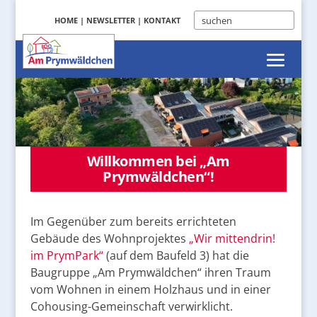
HOME
|
NEWSLETTER
|
KONTAKT
Willkommen bei „Am
Prymwäldchen“!
Im Gegenüber zum bereits errichteten
Gebäude des Wohnprojektes
„Wir mittendrin!
im PrymPark“
(auf dem Baufeld 3) hat die
Baugruppe „Am Prymwäldchen“ ihren Traum
vom Wohnen in einem Holzhaus und in einer
Cohousing-Gemeinschaft verwirklicht.